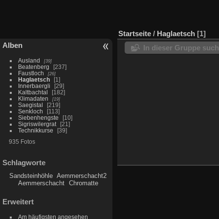
Startseite
/
Haglaetsch
1
Alben
In dieser Gruppe suc
Ausland
39
Beatenberg
237
Faustloch
26
Haglaetsch
1
Innerbaergli
29
Kaltbachtal
182
Klimadaten
19
Saegistal
219
Senkloch
113
Siebenhengste
10
Sigriswilergrat
21
Technikkurse
39
935 Fotos
Schlagworte
Sandsteinhöhle
Aemmerschacht2
Aemmerschacht
Chromatte
Erweitert
Am häufigsten angesehen