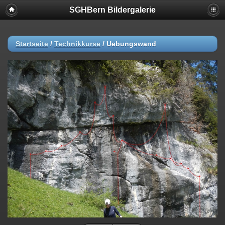
SGHBern Bildergalerie
Startseite
/
Technikkurse
/
Uebungswand