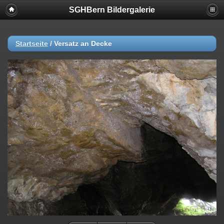
SGHBern Bildergalerie
Startseite
/
Versatz an Decke