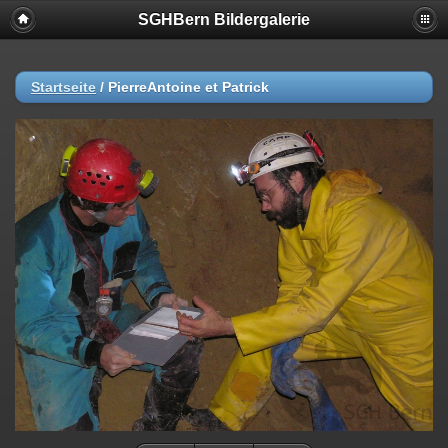
SGHBern Bildergalerie
Startseite
/
PierreAntoine et Patrick