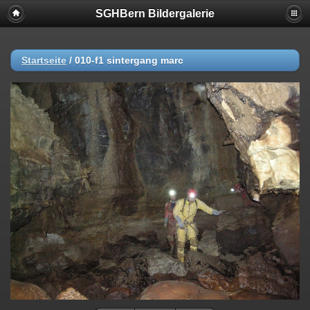
SGHBern Bildergalerie
Startseite
/
010-f1 sintergang marc