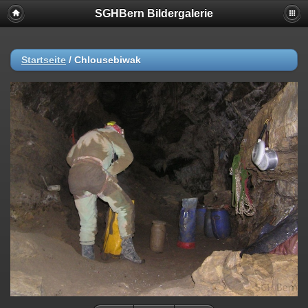
SGHBern Bildergalerie
Startseite
/
Chlousebiwak