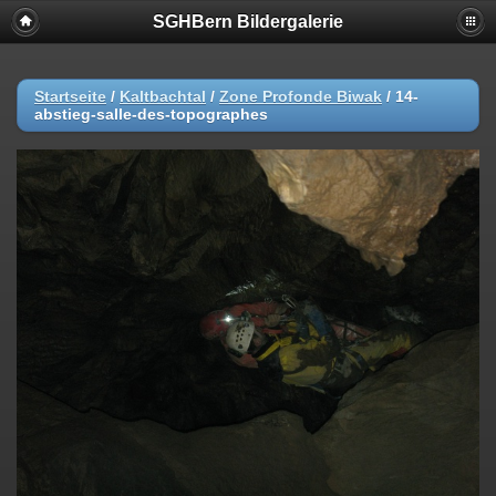
SGHBern Bildergalerie
Startseite
/
Kaltbachtal
/
Zone Profonde Biwak
/
14-
abstieg-salle-des-topographes