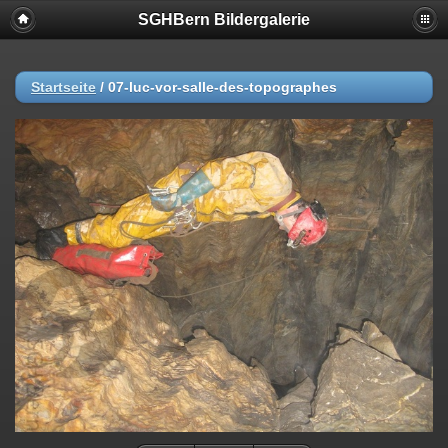
SGHBern Bildergalerie
Startseite
/
07-luc-vor-salle-des-topographes