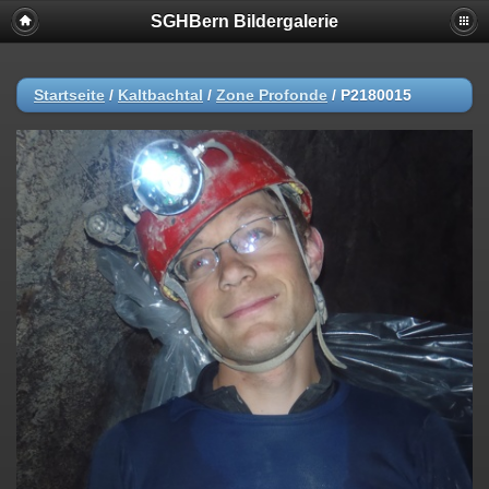
SGHBern Bildergalerie
Startseite
/
Kaltbachtal
/
Zone Profonde
/
P2180015